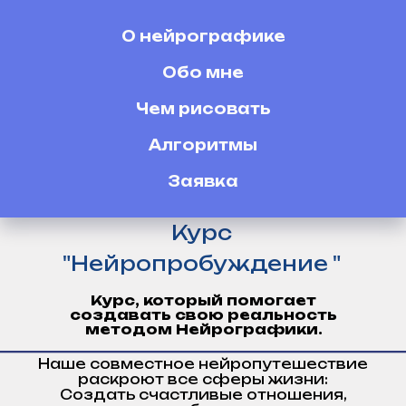
О нейрографике
Обо мне
Чем рисовать
Алгоритмы
Заявка
Курс
"Нейропробуждение "
Курс, который помогает
создавать свою реальность
методом Нейрографики.
Наше совместное нейропутешествие
раскроют все сферы жизни:
Создать счастливые отношения,