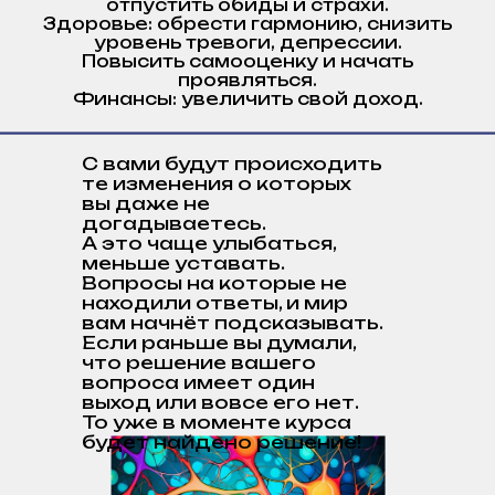
отпустить обиды и страхи.
Здоровье: обрести гармонию, снизить
уровень тревоги, депрессии.
Повысить самооценку и начать
проявляться.
Финансы: увеличить свой доход.
С вами будут происходить
те изменения о которых
вы даже не
догадываетесь.
А это чаще улыбаться,
меньше уставать.
Вопросы на которые не
находили ответы, и мир
вам начнёт подсказывать.
Если раньше вы думали,
что решение вашего
вопроса имеет один
выход или вовсе его нет.
То уже в моменте курса
будет найдено решение!